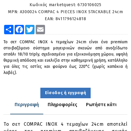
Κωδικός marketquest:
6730106025
MPN:
A300024 COMPAC 4 PIECES INOX STACKABLE 24cm
EAN:
8411796124818
Share
Facebook
Twitter
Email
Το σετ COMPAC INOX 4 τεμαχίων 24cm είναι ένα premium
στοιβαζόμενο σύστημα μαγειρικών σκευών από ανοξείδωτο
ατσάλι 18/10 triply, σχεδιασμένο για εξοικονόμηση χώρου, υψηλή
θερμική απόδοση και ευελιξία στην καθημερινή χρήση, κατάλληλο
για όλες τις εστίες και φούρνο έως 220°C (χωρίς καπάκια ή
λαβές).
Είσοδος ή εγγραφή
Περιγραφή
Πληροφορίες
Ρωτήστε κάτι
Το σετ COMPAC INOX 4 τεμαχίων 24cm αποτελεί