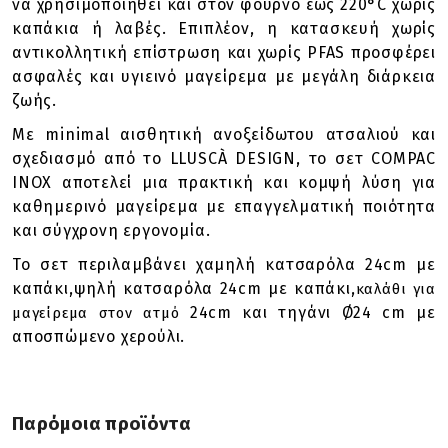
να χρησιμοποιηθεί και στον φούρνο έως 220°C χωρίς
καπάκια ή λαβές. Επιπλέον, η κατασκευή χωρίς
αντικολλητική επίστρωση και χωρίς PFAS προσφέρει
ασφαλές και υγιεινό μαγείρεμα με μεγάλη διάρκεια
ζωής.
Με minimal αισθητική ανοξείδωτου ατσαλιού και
σχεδιασμό από το LLUSCÀ DESIGN, το σετ COMPAC
INOX αποτελεί μια πρακτική και κομψή λύση για
καθημερινό μαγείρεμα με επαγγελματική ποιότητα
και σύγχρονη εργονομία.
Το σετ περιλαμβάνει χαμηλή κατσαρόλα 24cm με
καπάκι,ψηλή κατσαρόλα 24cm με καπάκι,
καλάθι για
24cm και τηγάνι Ø24 cm με
μαγείρεμα στον ατμό
αποσπώμενο χερούλι.
Παρόμοια προϊόντα