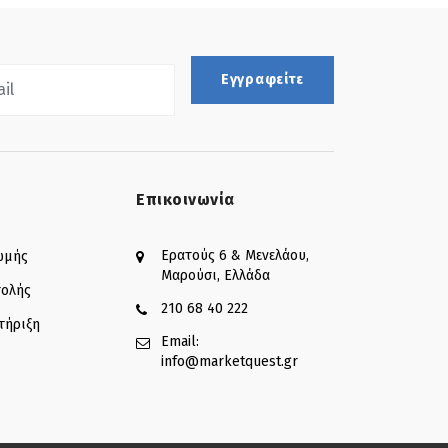
Εγγραφείτε
Επικοινωνία
Ερατούς 6 & Μενελάου,
ωμής
Μαρούσι, Ελλάδα
τολής
210 68 40 222
τήριξη
Email:
info@marketquest.gr