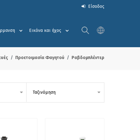
Είσοδος
έρμανση
Εικόνα και ήχος
ευές
Προετοιμασία Φαγητού
Ραβδομπλέντερ