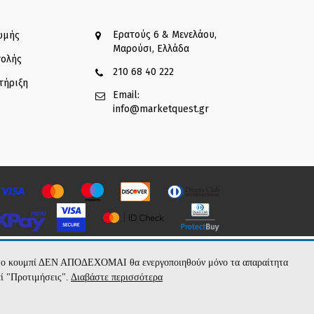
Ερατούς 6 & Μενελάου,
ωμής
Μαρούσι, Ελλάδα
τολής
210 68 40 222
τήριξη
Email:
info@marketquest.gr
με το κουμπί ΔΕΝ ΑΠΟΔΕΧΟΜΑΙ θα ενεργοποιηθούν μόνο τα απαραίτητα
πί "Προτιμήσεις".
Διαβάστε περισσότερα