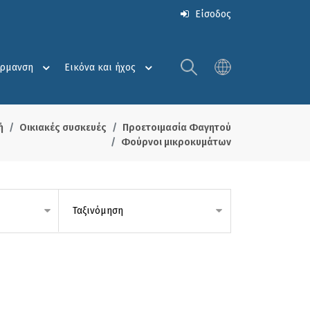
Είσοδος
έρμανση
Εικόνα και ήχος
ή
Οικιακές συσκευές
Προετοιμασία Φαγητού
Φούρνοι μικροκυμάτων