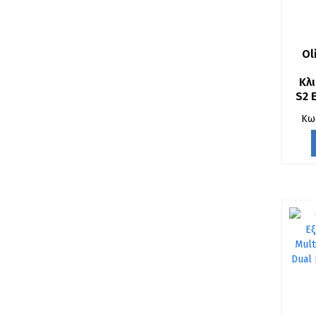
Ol
Κλι
S2 E
BT
Κω