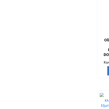
Ol
DO
Κω