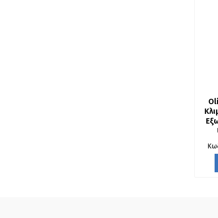
Ol
Κλι
Εξω
Κω