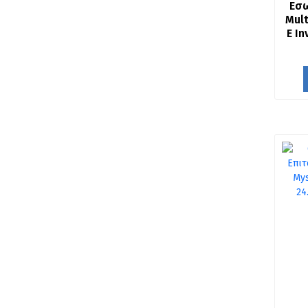
Εσω
Mult
E I