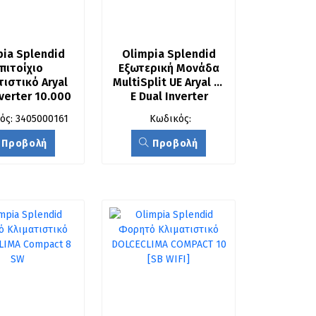
ia Splendid 
Olimpia Splendid 
πιτοίχιο 
Εξωτερική Μονάδα 
ιστικό Aryal 
MultiSplit UE Aryal S2 
nverter 10.000 
E Dual Inverter 
ε Wi-Fi Ready
21.000 BTU
ός: 3405000161
Κωδικός:
Προβολή
Προβολή