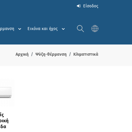
Είσοδος
έρμανση
Εικόνα και ήχος
Αρχική
Ψύξη-θέρμανση
Κλιματιστικά
α Είδη
ς 
ική 
άδα