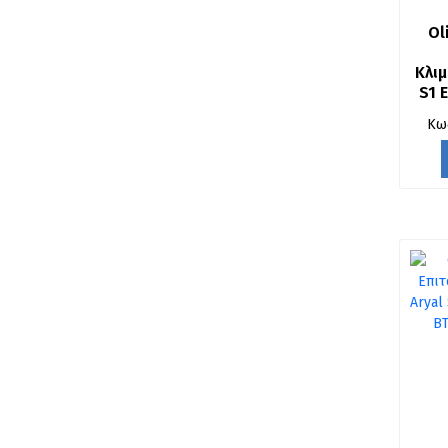
Ol
Κλιμ
S1 E
Κω