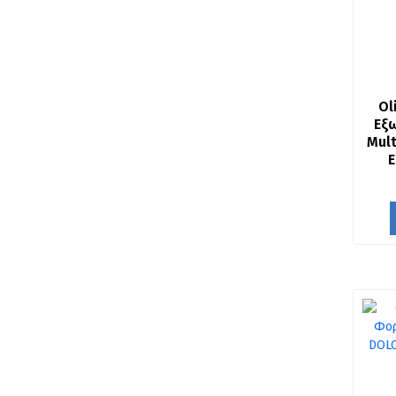
Ol
Εξ
Mult
E