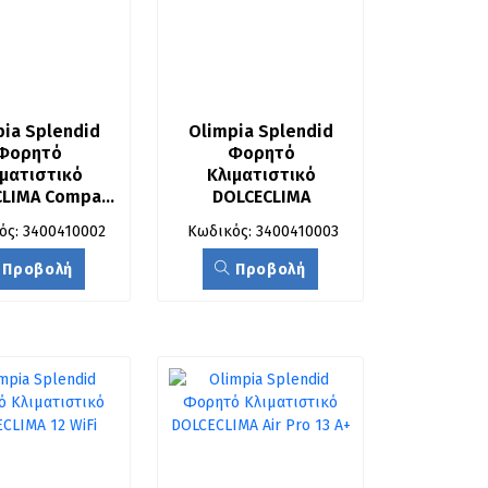
ia Splendid 
Olimpia Splendid 
Φορητό 
Φορητό 
ματιστικό 
Κλιματιστικό 
LIMA Compact 
DOLCECLIMA 
8 SW
COMPACT 10 [SB WIFI]
ός: 3400410002
Κωδικός: 3400410003
Προβολή
Προβολή