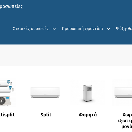
προσωπείες
Οικιακές συσκευές
Προσωπική φροντίδα
Ψύξη-θ
 τα Είδη
Δείτε τα Είδη
Δείτε τα Είδη
Δείτε τ
tisplit
Split
Φορητά
Χωρί
εξωτερ
μον