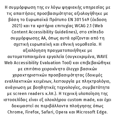
Η συμμόρφωση της εν λόγω ψηφιακής υπηρεσίας με
τις απαιτήσεις προσβασιμότητας αξιολογήθηκε με
βάση το Ευρωπαϊκό Πρότυπο EN 301 549 (έκδοση
2021) και τα κριτήρια επιτυχίας WCAG 2.1 (Web
Content Accessibility Guidelines), στο επίπεδο
συμμόρφωσης AA, όπως αυτά ορίζονται από τη
σχετική ευρωπαϊκή και εθνική νομοθεσία. Η
αξιολόγηση πραγματοποιήθηκε με
αυτοματοποιημένα εργαλεία (συγκεκριμένα, WAVE
Web Accessibility Evaluation Tool) και επιβεβαιώθηκε
με επιτόπιο χειροκίνητο έλεγχο βασικών
χαρακτηριστικών προσβασιμότητας (δοκιμές
εναλλακτικών κειμένων, λειτουργία με πληκτρολόγιο,
ανάγνωση με βοηθητικές τεχνολογίες, συμβατότητα
με screen readers κ.λπ.). Η τεχνική υλοποίηση της
ιστοσελίδας είναι εξ ολοκλήρου custom made, και έχει
δοκιμαστεί σε περιβάλλοντα πλοήγησης όπως
Chrome, Firefox, Safari, Opera και Microsoft Edge.