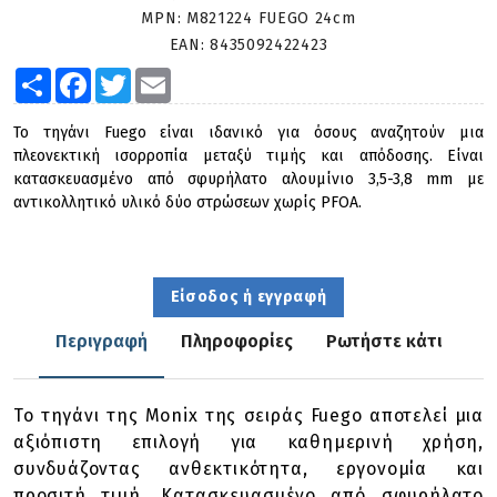
MPN:
M821224 FUEGO 24cm
EAN:
8435092422423
Share
Facebook
Twitter
Email
Το τηγάνι Fuego είναι ιδανικό για όσους αναζητούν μια
πλεονεκτική ισορροπία μεταξύ τιμής και απόδοσης. Είναι
κατασκευασμένο από σφυρήλατο αλουμίνιο 3,5-3,8 mm με
αντικολλητικό υλικό δύο στρώσεων χωρίς PFOA.
Είσοδος ή εγγραφή
Περιγραφή
Πληροφορίες
Ρωτήστε κάτι
Το τηγάνι της Monix της σειράς Fuego αποτελεί μια
αξιόπιστη επιλογή για καθημερινή χρήση,
συνδυάζοντας ανθεκτικότητα, εργονομία και
προσιτή τιμή. Κατασκευασμένο από σφυρήλατο