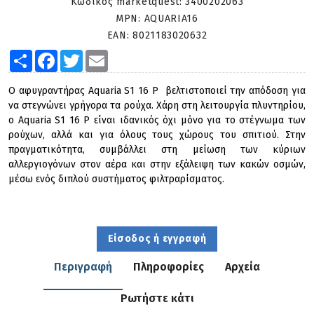
Κωδικός marketquest:
3400202063
MPN:
AQUARIA16
EAN:
8021183020632
Share
Facebook
Twitter
Email
Ο αφυγραντήρας Aquaria S1 16 P βελτιστοποιεί την απόδοση για
να στεγνώνει γρήγορα τα ρούχα. Χάρη στη λειτουργία πλυντηρίου,
ο Aquaria S1 16 P είναι ιδανικός όχι μόνο για το στέγνωμα των
ρούχων, αλλά και για όλους τους χώρους του σπιτιού. Στην
πραγματικότητα, συμβάλλει στη μείωση των κύριων
αλλεργιογόνων στον αέρα και στην εξάλειψη των κακών οσμών,
μέσω ενός διπλού συστήματος φιλτραρίσματος.
Είσοδος ή εγγραφή
Περιγραφή
Πληροφορίες
Αρχεία
Ρωτήστε κάτι