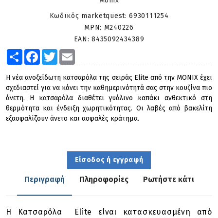
Monix
Κωδικός marketquest:
6930111254
MPN:
M240226
EAN:
8435092434389
Share
Facebook
Twitter
Email
Η νέα ανοξείδωτη κατσαρόλα της σειράς Elite από την MONIX έχει
σχεδιαστεί για να κάνει την καθημερινότητά σας στην κουζίνα πιο
άνετη. Η κατσαρόλα διαθέτει γυάλινο καπάκι ανθεκτικό στη
θερμότητα και ένδειξη χωρητικότητας. Οι λαβές από βακελίτη
εξασφαλίζουν άνετο και ασφαλές κράτημα.
Είσοδος ή εγγραφή
Περιγραφή
Πληροφορίες
Ρωτήστε κάτι
Η Κατσαρόλα Elite είναι κατασκευασμένη από