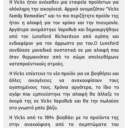
Η Vicks ήταν ανέκαθεν μια εταιρεία προϊόντων για
ολόκληρη την οικογένειά. Αρχικά ονομαζόταν "Vicks
Family Remedies" και το πιο περιζήτητο προϊόν της
ήταν η αλοιφή για τον κρόκο και την πνευμονία.
Αργότερα ονομάστηκε VapoRub και δημιουργήθηκε
από τον Lunsford Richardson από αγάπη και
ενδιαφέρον για τον άρρωστο γιο του.Ο Lunsford
συνδύασε μοναδικά συστατικά σε μια αλοιφή που
όταν θερμαινόταν από το σώμα απελευθέρωνε
καταπραϋντικούς ατμούς.
Η Vicks επέκτεινε το νέο προϊόν για να βοηθήσει και
άλλες οικογένειες να ανακουφίσουν τους
αγαπημένους τους. Χρόνια αργότερα, το ίδιο το
αγόρι που εμπνεύστηκε την αλοιφή θα άλλαζε το
όνομά της σε Vicks VapoRub και θα την πωλούσε
στο γνωστό μπλε βάζο.
Η Vicks από το 1894 βοηθάει με τα προϊόντα της
στην ανακούφιση από τα συμπτώματα του