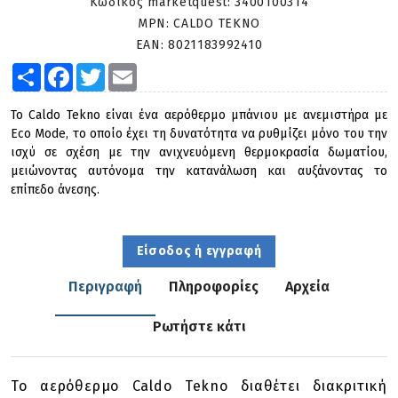
Κωδικός marketquest:
3400100314
MPN:
CALDO TEKNO
EAN:
8021183992410
Share
Facebook
Twitter
Email
Το Caldo Tekno είναι ένα αερόθερμο μπάνιου με ανεμιστήρα με
Eco Mode, το οποίο έχει τη δυνατότητα να ρυθμίζει μόνο του την
ισχύ σε σχέση με την ανιχνευόμενη θερμοκρασία δωματίου,
μειώνοντας αυτόνομα την κατανάλωση και αυξάνοντας το
επίπεδο άνεσης.
Είσοδος ή εγγραφή
Περιγραφή
Πληροφορίες
Αρχεία
Ρωτήστε κάτι
Το αερόθερμο Caldo Tekno διαθέτει διακριτική