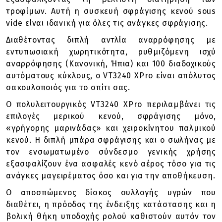
τροφίμων. Αυτή η συσκευή σφράγισης κενού sous
vide είναι ιδανική για όλες τις ανάγκες σφράγισης.
Διαθέτοντας διπλή αντλία αναρρόφησης με
εντυπωσιακή χωρητικότητα, ρυθμιζόμενη ισχύ
αναρρόφησης (Κανονική, Ήπια) και 100 διαδοχικούς
αυτόματους κύκλους, ο VT3240 XPro είναι απόλυτος
σακουλοποιός για το σπίτι σας.
O πολυλειτουργικός VT3240 XPro περιλαμβάνει τις
επιλογές μερικού κενού, σφράγισης μόνο,
«γρήγορης μαρινάδας» και χειροκίνητου παλμικού
κενού. Η διπλή μπάρα σφράγισης και ο σωλήνας με
τον ενσωματωμένο σύνδεσμο γενικής χρήσης
εξασφαλίζουν ένα ασφαλές κενό αέρος τόσο για τις
ανάγκες μαγειρέματος όσο και για την αποθήκευση.
Ο αποσπώμενος δίσκος συλλογής υγρών που
διαθέτει, η πρόοδος της ένδειξης κατάστασης και η
βολική θήκη υποδοχής ρολού καθιστούν αυτόν τον