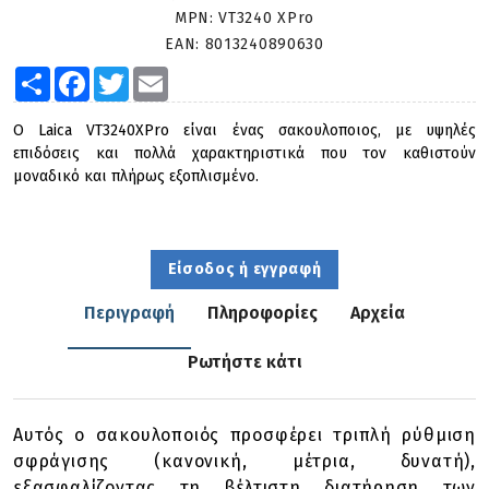
MPN:
VT3240 XPro
EAN:
8013240890630
Share
Facebook
Twitter
Email
Ο Laica VT3240XPro είναι ένας σακουλοποιος, με υψηλές
επιδόσεις και πολλά χαρακτηριστικά που τον καθιστούν
μοναδικό και πλήρως εξοπλισμένο.
Είσοδος ή εγγραφή
Περιγραφή
Πληροφορίες
Αρχεία
Ρωτήστε κάτι
Αυτός ο σακουλοποιός προσφέρει τριπλή ρύθμιση
σφράγισης (κανονική, μέτρια, δυνατή),
εξασφαλίζοντας τη βέλτιστη διατήρηση των