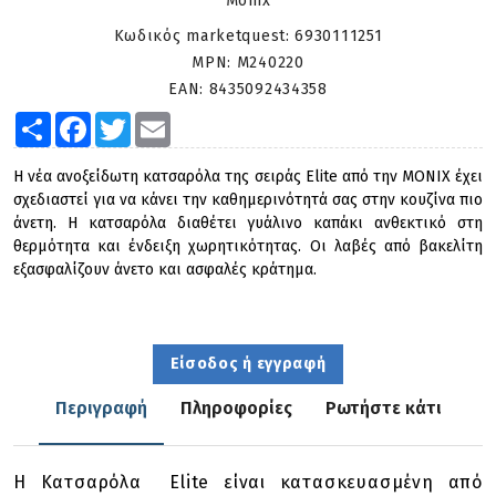
Monix
Κωδικός marketquest:
6930111251
MPN:
M240220
EAN:
8435092434358
Share
Facebook
Twitter
Email
Η νέα ανοξείδωτη κατσαρόλα της σειράς Elite από την MONIX έχει
σχεδιαστεί για να κάνει την καθημερινότητά σας στην κουζίνα πιο
άνετη. Η κατσαρόλα διαθέτει γυάλινο καπάκι ανθεκτικό στη
θερμότητα και ένδειξη χωρητικότητας. Οι λαβές από βακελίτη
εξασφαλίζουν άνετο και ασφαλές κράτημα.
Είσοδος ή εγγραφή
Περιγραφή
Πληροφορίες
Ρωτήστε κάτι
Η Κατσαρόλα Elite είναι κατασκευασμένη από