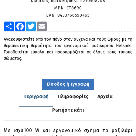
Κωδικός marketquest:
5210508708
MPN:
CT8690
EAN:
8433766550465
Share
Facebook
Twitter
Email
Ανακουφιστείτε από τον πόνο στον αυχένα και τούς ώμους με τη
θεραπευτική θερμότητα του εργονομικού μαξιλαριού Helsinki.
Τοποθετείται εύκολα και προσαρμόζεται σε όλους τους τύπους
σώματος.
Είσοδος ή εγγραφή
Περιγραφή
Πληροφορίες
Αρχεία
Ρωτήστε κάτι
Με ισχύ100 W και εργονομικό σχήμα το μαξιλάρι