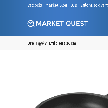
Εταιρεία
Market Blog
B2B
Επίσημες αντι
Bra Tηγάνι Efficient 26cm