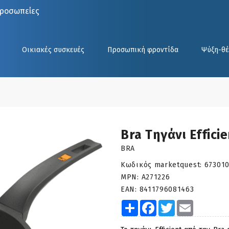
προσωπείες
Οικιακές συσκευές
Προσωπική φροντίδα
Ψύξη-θ
Bra Tηγάνι Effici
BRA
Κωδικός marketquest:
67301
MPN:
A271226
EAN:
8411796081463
Share
Facebook
Twitter
Email