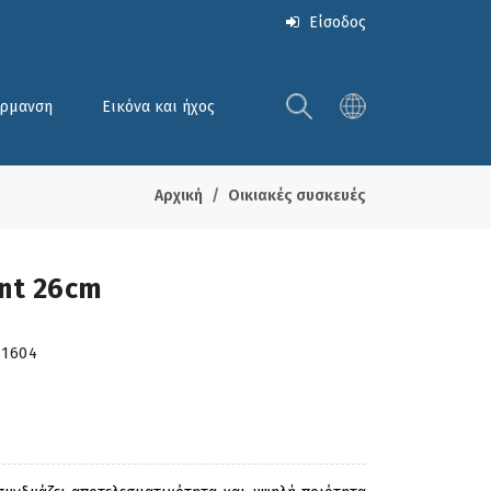
Είσοδος
έρμανση
Εικόνα και ήχος
Αρχική
Οικιακές συσκευές
ent 26cm
01604