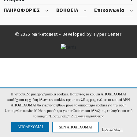
ΠΛΗΡΟΦΟΡΙΕΣ
ΒΟΗΘΕΙΑ
Επικοινωνία
2026 Marketquest - Developed by:
Hyper Center
Η ιστοσελίδα μας χρησιμοποιεί cookies. Πατώντας το κουμπί ΑΠΟΔΕΧΟΜΑΙ
αποδέχεσαι τη χρήση όλων των cookies της ιστοσελίδας μας, ενώ με το κουμπί ΔΕΝ
ΑΠΟΔΕΧΟΜΑΙ θα ενεργοποιηθούν μόνο τα απαραίτητα cookies για την ορθή
λειτουργία του site. Μάθε περισσότερα για τα Cookies και άλλαξε τις επιλογές σου από
το κουμπί "Προτιμήσεις".
Διαβάστε περισσότερα
ΑΠΟΔΕΧΟΜΑΙ
ΔΕΝ ΑΠΟΔΕΧΟΜΑΙ
Προτιμήσεις ↓