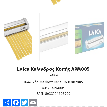
Laica Κύλινδρος Κοπής APM005
Laica
Κωδικός marketquest:
3630002005
MPN:
APM005
EAN:
8033224603902
Share
Facebook
Twitter
Email