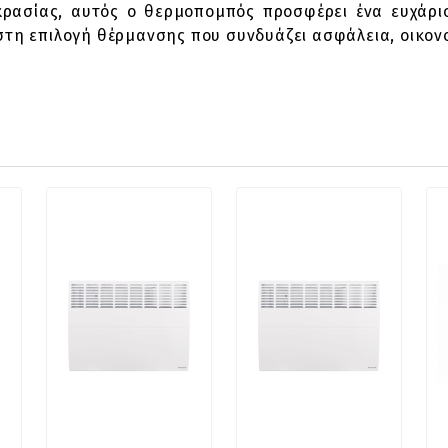
ρασίας, αυτός ο θερμοπομπός προσφέρει ένα ευχάρισ
ιστη επιλογή θέρμανσης που συνδυάζει ασφάλεια, οικον