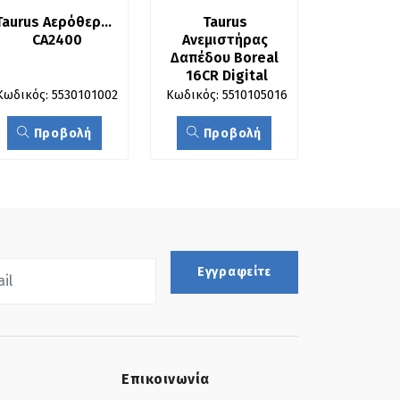
Taurus Αερόθερμο 
Taurus 
CA2400
Ανεμιστήρας 
Δαπέδου Boreal 
16CR Digital
Κωδικός: 5530101002
Κωδικός: 5510105016
Προβολή
Προβολή
Εγγραφείτε
Επικοινωνία