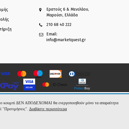
Ερατούς 6 & Μενελάου,
ωμής
Μαρούσι, Ελλάδα
τολής
210 68 40 222
τήριξη
Email:
info@marketquest.gr
με το κουμπί ΔΕΝ ΑΠΟΔΕΧΟΜΑΙ θα ενεργοποιηθούν μόνο τα απαραίτητα
πί "Προτιμήσεις".
Διαβάστε περισσότερα