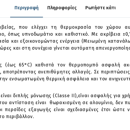
Περιγραφή
Πληροφορίες
Ρωτήστε κάτι
ριβείας, που ελέγχει τη θερμοκρασία του χώρου α
ο, όπως υπνοδωμάτιο και καθιστικό. Με ακρίβεια ±0,
σία και εξοικονομώντας ενέργεια (Μειωμένη κατανάλ
 ώρες και στη συνέχεια γίνεται αυτόματη απενεργοποίη
 (έως 65°C) καθιστά τον θερμοπομπό ασφαλή ακόμ
 αποτρέποντας ανεπιθύμητες αλλαγές. Σε περιπτώσεις 
την ενσωματωμένη θερμική ασφάλεια και τον ανιχνευτή
ναι διπλής μόνωσης (Classe II),είναι ασφαλής για χρ
 του αντίσταση είναι θωρακισμένη σε αλουμίνιο, δεν 
ι περσίδες εξαγωγής είναι σχεδιασμένες έτσι ώστε 
το περιβάλλον.