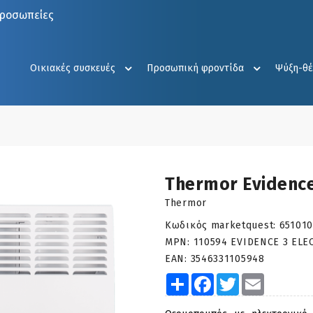
προσωπείες
Οικιακές συσκευές
Προσωπική φροντίδα
Ψύξη-θ
G
Thermor Evidenc
Thermor
Κωδικός marketquest:
65101
MPN:
110594 EVIDENCE 3 ELE
EAN:
3546331105948
Share
Facebook
Twitter
Email