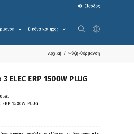
Είσοδος
έρμανση
Εικόνα και ήχος
Αρχική
Ψύξη-θέρμανση
e 3 ELEC ERP 1500W PLUG
00585
C ERP 1500W PLUG