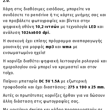
2.0.
Χάρη στις διαθέσιμες εισόδους, μπορείτε να
συνδέσετε το pendrive ή τις κάρτες μνήμης σας και
να προβάλετε φωτογραφίες και βίντεο στην
ψηφιακή οθόνη
10,2 ιντσών
με τεχνολογία
LED
και
ανάλυση
1024x600 dpi.
Η συσκευή έχει επίσης πρόγραμμα αναπαραγωγής
μουσικής για μορφές
mp3
και
wma
με
ενσωματωμένο ηχείο!
Η κορνίζα διαθέτει ψηφιακή λειτουργία ρολογιού και
ημερολογίου ενώ μπορεί να κρεμαστεί και στον
τοίχο.
Παίρνει μπαταρία
DC 5V 1.5A
με εξωτερική
τροφοδοσία και έχει διαστάσεις:
275 x 190 x 25 mm.
Αυτές οι πρωτότυπες κορνίζες ήρθαν για να δώσουν
άλλη διάσταση στις φωτογραφίες σας.
Με μοντέρνο design και κάδρο προσαρμοστούν σε