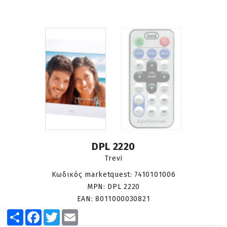
DPL 2220
Trevi
Κωδικός marketquest:
7410101006
MPN:
DPL 2220
EAN:
8011000030821
Share
Facebook
Twitter
Email