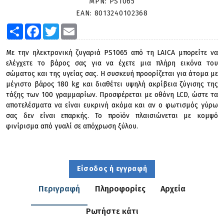
MPN:
PS1065
EAN:
8013240102368
Share
Facebook
Twitter
Email
Με την ηλεκτρονική ζυγαριά PS1065 από τη LAICA μπορείτε να
ελέγχετε το βάρος σας για να έχετε μια πλήρη εικόνα του
σώματος και της υγείας σας. Η συσκευή προορίζεται για άτομα με
μέγιστο βάρος 180 kg και διαθέτει υψηλή ακρίβεια ζύγισης της
τάξης των 100 γραμμαρίων. Προσφέρεται με οθόνη LCD, ώστε τα
αποτελέσματα να είναι ευκρινή ακόμα και αν ο φωτισμός γύρω
σας δεν είναι επαρκής. Το προϊόν πλαισιώνεται με κομψό
φινίρισμα από γυαλί σε απόχρωση ξύλου.
Είσοδος ή εγγραφή
Περιγραφή
Πληροφορίες
Αρχεία
Ρωτήστε κάτι