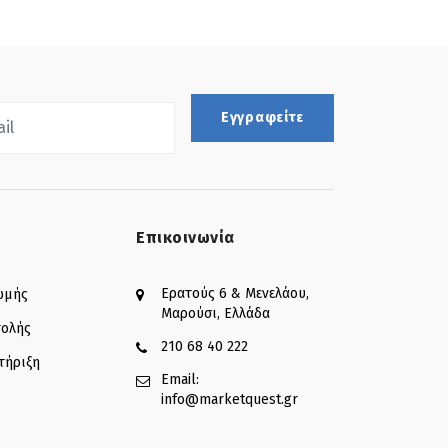
Εγγραφείτε
Επικοινωνία
Ερατούς 6 & Μενελάου,
ωμής
Μαρούσι, Ελλάδα
τολής
210 68 40 222
τήριξη
Email:
info@marketquest.gr