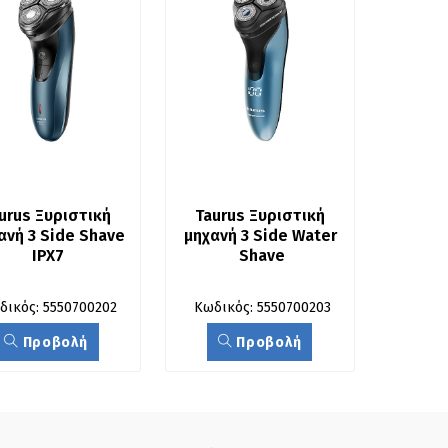
urus Ξυριστική 
Taurus Ξυριστική 
νή 3 Side Shave 
μηχανή 3 Side Water 
IPX7
Shave
δικός: 5550700202
Κωδικός: 5550700203
Προβολή
Προβολή