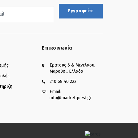
Εγγραφείτε
Επικοινωνία
Ερατούς 6 & Μενελάου,
ωμής
Μαρούσι, Ελλάδα
τολής
210 68 40 222
τήριξη
Email:
info@marketquest.gr