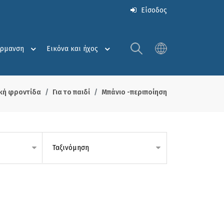
Είσοδος
έρμανση
Εικόνα και ήχος
κή φροντίδα
Για το παιδί
Μπάνιο -περιποίηση