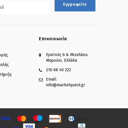
Εγγραφείτε
Επικοινωνία
Ερατούς 6 & Μενελάου,
ωμής
Μαρούσι, Ελλάδα
τολής
210 68 40 222
τήριξη
Email:
info@marketquest.gr