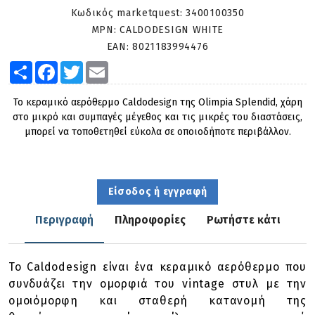
Κωδικός marketquest:
3400100350
MPN:
CALDODESIGN WHITE
EAN:
8021183994476
Share
Facebook
Twitter
Email
Το κεραμικό αερόθερμο Caldodesign της Olimpia Splendid, χάρη
στο μικρό και συμπαγές μέγεθος και τις μικρές του διαστάσεις,
μπορεί να τοποθετηθεί εύκολα σε οποιοδήποτε περιβάλλον.
Είσοδος ή εγγραφή
Περιγραφή
Πληροφορίες
Ρωτήστε κάτι
Το Caldodesign είναι ένα κεραμικό αερόθερμο που
συνδυάζει την ομορφιά του vintage στυλ με την
ομοιόμορφη και σταθερή κατανομή της