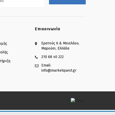
Επικοινωνία
Ερατούς 6 & Μενελάου,
ωμής
Μαρούσι, Ελλάδα
τολής
210 68 40 222
τήριξη
Email:
info@marketquest.gr