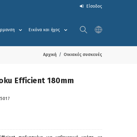
Είσοδος
έρμανση
Εικόνα και ήχος
Αρχική
Οικιακές συσκευές
oku Efficient 180mm
95017