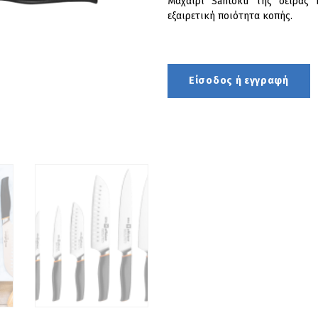
Μαχαίρι Santoku της σειράς E
εξαιρετική ποιότητα κοπής.
Είσοδος ή εγγραφή