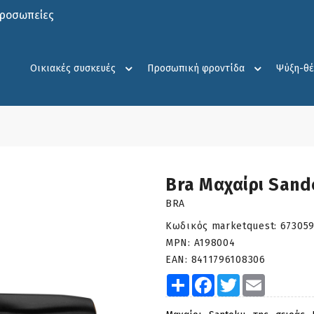
προσωπείες
Οικιακές συσκευές
Προσωπική φροντίδα
Ψύξη-θ
Bra Μαχαίρι Sand
BRA
Κωδικός marketquest:
67305
MPN:
A198004
EAN:
8411796108306
Share
Facebook
Twitter
Email