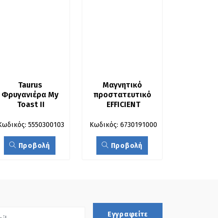
Taurus 
Μαγνητικό 
Φρυγανιέρα My 
προστατευτικό 
Toast II
EFFICIENT
Κωδικός: 5550300103
Κωδικός: 6730191000
Προβολή
Προβολή
Εγγραφείτε