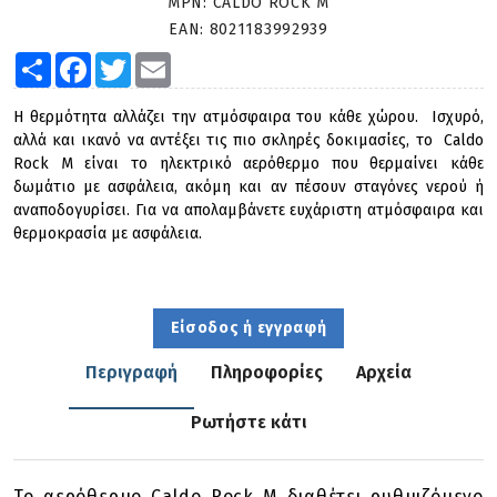
MPN:
CALDO ROCK M
EAN:
8021183992939
Share
Facebook
Twitter
Email
Η θερμότητα αλλάζει την ατμόσφαιρα του κάθε χώρου. Ισχυρό,
αλλά και ικανό να αντέξει τις πιο σκληρές δοκιμασίες, το Caldo
Rock M είναι το ηλεκτρικό αερόθερμο που θερμαίνει κάθε
δωμάτιο με ασφάλεια, ακόμη και αν πέσουν σταγόνες νερού ή
αναποδογυρίσει. Για να απολαμβάνετε ευχάριστη ατμόσφαιρα και
θερμοκρασία με ασφάλεια.
Είσοδος ή εγγραφή
Περιγραφή
Πληροφορίες
Αρχεία
Ρωτήστε κάτι
Το αερόθερμο Caldo Rock M διαθέτει ρυθμιζόμενο