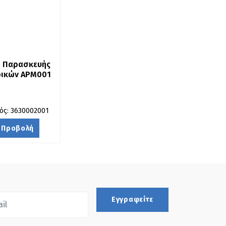
 Παρασκευής 
ρικών APM001
ός: 3630002001
Προβολή
Εγγραφείτε