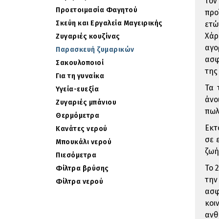
τον
Προετοιμασία Φαγητού
προ
Σκεύη και Εργαλεία Μαγειρικής
ετώ
Χάρ
Ζυγαριές κουζίνας
αγο
Παρασκευή ζυμαρικών
ασφ
Σακουλοποιοί
της
Για τη γυναίκα
Τα 
Υγεία-ευεξία
άνο
Ζυγαριές μπάνιου
πωλ
Θερμόμετρα
Εκτ
Κανάτες νερού
σε 
Μπουκάλι νερού
ζωή
Πιεσόμετρα
Το 
Φίλτρα βρύσης
την
Φίλτρα νερού
ασφ
κοι
ανθ