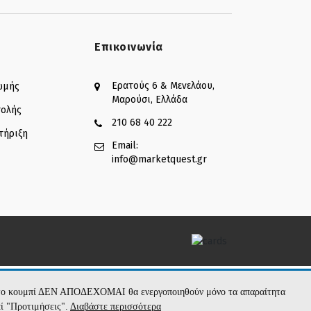
Επικοινωνία
Ερατούς 6 & Μενελάου,
ωμής
Μαρούσι, Ελλάδα
τολής
210 68 40 222
τήριξη
Email:
info@marketquest.gr
με το κουμπί ΔΕΝ ΑΠΟΔΕΧΟΜΑΙ θα ενεργοποιηθούν μόνο τα απαραίτητα
πί "Προτιμήσεις".
Διαβάστε περισσότερα