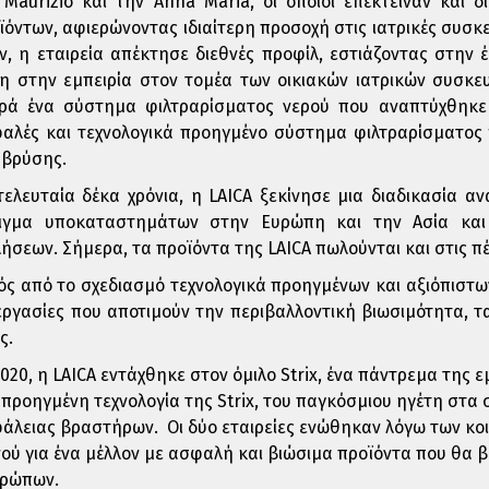
 Maurizio και την Anna Maria, οι οποίοι επέκτειναν και
ϊόντων, αφιερώνοντας ιδιαίτερη προσοχή στις ιατρικές συσκ
ν, η εταιρεία απέκτησε διεθνές προφίλ, εστιάζοντας στην 
η στην εμπειρία στον τομέα των οικιακών ιατρικών συσκευ
ρά ένα σύστημα φιλτραρίσματος νερού που αναπτύχθηκε 
αλές και τεχνολογικά προηγμένο σύστημα φιλτραρίσματος 
 βρύσης.
τελευταία δέκα χρόνια, η LAICA ξεκίνησε μια διαδικασία 
ιγμα υποκαταστημάτων στην Ευρώπη και την Ασία και 
ήσεων. Σήμερα, τα προϊόντα της LAICA πωλούνται και στις πέ
ός από το σχεδιασμό τεχνολογικά προηγμένων και αξιόπιστω
εργασίες που αποτιμούν την περιβαλλοντική βιωσιμότητα, τ
ς.
2020, η LAICA εντάχθηκε στον όμιλο Strix, ένα πάντρεμα της 
 προηγμένη τεχνολογία της Strix, του παγκόσμιου ηγέτη στ
άλειας βραστήρων. Οι δύο εταιρείες ενώθηκαν λόγω των κο
νού για ένα μέλλον με ασφαλή και βιώσιμα προϊόντα που θα 
ρώπων.