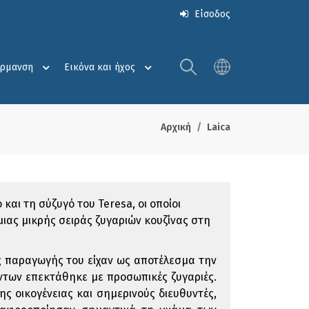
Είσοδος
έρμανση
Εικόνα και ήχος
Αρχική
Laica
και τη σύζυγό του Teresa, οι οποίοι
ιας μικρής σειράς ζυγαριών κουζίνας στη
ης παραγωγής του είχαν ως αποτέλεσμα την
ντων επεκτάθηκε με προσωπικές ζυγαριές.
ης οικογένειας και σημερινούς διευθυντές,