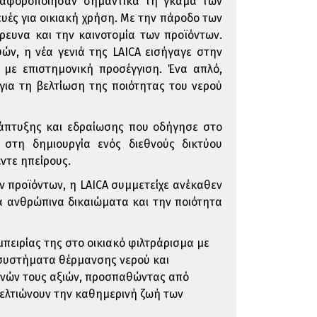
 διαφοροποίησαν σημαντικά τη γκάμα των
ευές για οικιακή χρήση. Με την πάροδο των
έρευνα και την καινοτομία των προϊόντων.
ών, η νέα γενιά της LAICA εισήγαγε στην
με επιστημονική προσέγγιση. Ένα απλό,
για τη βελτίωση της ποιότητας του νερού
ανάπτυξης και εδραίωσης που οδήγησε στο
στη δημιουργία ενός διεθνούς δικτύου
ντε ηπείρους.
ν προϊόντων, η LAICA συμμετείχε ανέκαθεν
α ανθρώπινα δικαιώματα και την ποιότητα
εμπειρίας της στο οικιακό φιλτράρισμα με
α συστήματα θέρμανσης νερού και
ινών τους αξιών, προσπαθώντας από
βελτιώνουν την καθημερινή ζωή των